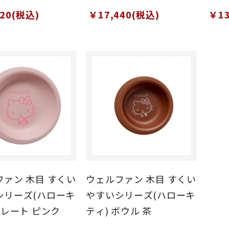
ン大小・スプーン
スプーン大小・スプーン
大小
120(税込)
￥17,440(税込)
￥13
ク兼用大小 計6
フォーク兼用大小 計6
兼用
ト
本セット
ァン 木目 すくい
ウェルファン 木目 すくい
シリーズ(ハローキ
やすいシリーズ(ハローキ
プレート ピンク
ティ) ボウル 茶