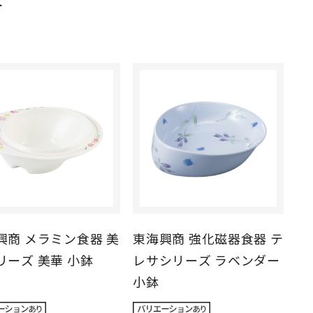
す
興商 メラミン食器 美
東海興商 強化磁器食器 テ
リーズ 美華 小鉢
レサシリーズ ラベンダー
）
小鉢