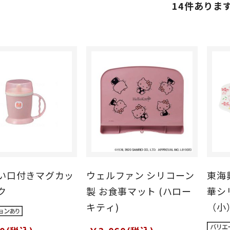
14
件ありま
吸い口付きマグカッ
ウェルファン シリコーン
東海
ク
製 お食事マット (ハロー
華シ
キティ)
（小