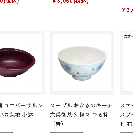
70(税込)
￥3,060(税込)
￥3,
商 ユニバーサルシ
メープル おかるのキモチ
スケ
小豆梨地 小鉢
六兵衛茶碗 粒々 つる葵
スプ
（青）
ト 