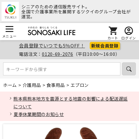
シニアのための通信販売サイト。
全国で介護事業所を展開するツクイのグループ会社が
運営。
メニュー
カート
ログイン
会員登録でいつでも5％OFF！
新規会員登録
電話注文：
0120-69-2076
（平日10:00～16:00）
キーワードから探す
キーワードから探す
ホーム
>
介護用品
>
食事用品
>
エプロン
熊本県熊本地方を震源とする地震の影響による配送遅延
について
夏季休業期間のお知らせ