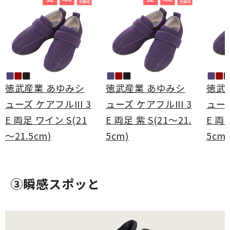
徳武産業 あゆみシ
徳武産業 あゆみシ
徳武
ューズ ケアフルIII 3
ューズ ケアフルIII 3
ューズ
E 両足 ワイン S(21
E 両足 紫 S(21～21.
E 両足
～21.5cm)
5cm)
5cm)
③瞬感スポッと