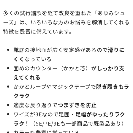
多くの試行錯誤を経て改良を重ねた「あゆみシュ
ーズ」は、いろいろな方のお悩みを解消してくれる
特徴を豊富に備えています。
靴底の接地面が広く安定感があるので
滑りに
くく
なっている
固めのカウンター（かかと芯）が
しっかり支
えてくれる
かかとループやマジックテープで
脱ぎ履きもラ
クラク
適度な反り返りで
つまずきを防止
ワイズが3Eなので足囲・
足幅がゆったりラク
ラク！
（5E/7E/9Eも一部商品で既製品あり）
カラーも豊富
に揃っている