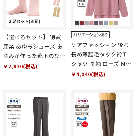
【選べるセット】 徳武
ケアファッション 後ろ
産業 あゆみシューズ あ
長め薄起毛タック衿Ｔ
ゆみが作った靴下のびの
シャツ 長袖 ローズ M-L
びII 両足 計2足 ブラック
￥2,830(税込)
サイズ
/ グレー / ピンク / ベー
￥4,040(税込)
ジュ