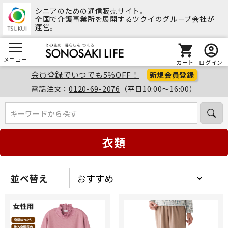
シニアのための通信販売サイト。
全国で介護事業所を展開するツクイのグループ会社が
運営。
メニュー
カート
ログイン
会員登録でいつでも5％OFF！
新規会員登録
電話注文：
0120-69-2076
（平日10:00～16:00）
キーワードから探す
キーワードから探す
衣類
並べ替え