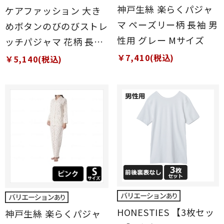
神戸生絲 楽らくパジャ
ケアファッション 大き
マ ペーズリー柄 長袖 男
めボタンのびのびストレ
性用 グレー Mサイズ
ッチパジャマ 花柄 長袖
女性用 ピンク Sサイズ
￥7,410(税込)
￥5,140(税込)
HONESTIES 【3枚セッ
神戸生絲 楽らくパジャ