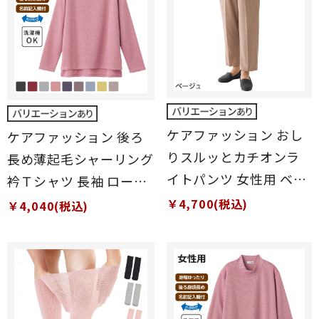
ケアファッション おし
ケアファッション 後ろ
りスルッとカチオンラ
長め薄起毛シャーリング
イトパンツ 女性用 ベー
衿Ｔシャツ 長袖 ローズ
ジュ Sサイズ
M-Lサイズ
￥4,700(税込)
￥4,040(税込)