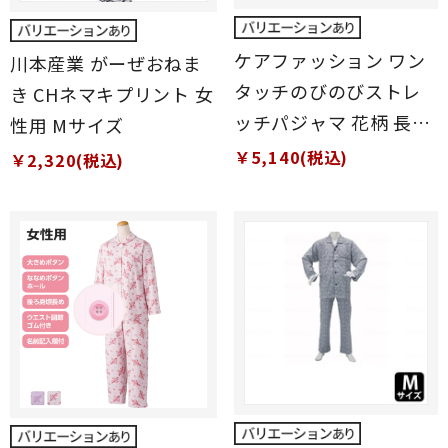
ケアファッション ワン
川本産業 がーぜおねま
タッチのびのびストレ
き CHネマキプリント 女
ッチパジャマ 花柄 長袖
性用 Mサイズ
女性用 ピンク Sサイズ
￥5,140(税込)
￥2,320(税込)