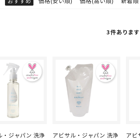
：
おすすめ
価格(安い順)
価格(高い順)
新着順
3
件あります
・ジャパン 洗浄
アビサル・ジャパン 洗浄
アビサ