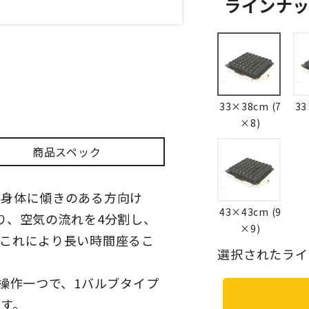
ラインナ
33×38cm (7
33
×8)
商品スペック
、身体に傾きのある方向け
43×43cm (9
り、空気の流れを4分割し、
×9)
これにより長い時間座るこ
選択されたライン
)操作一つで、1バルブタイプ
す。