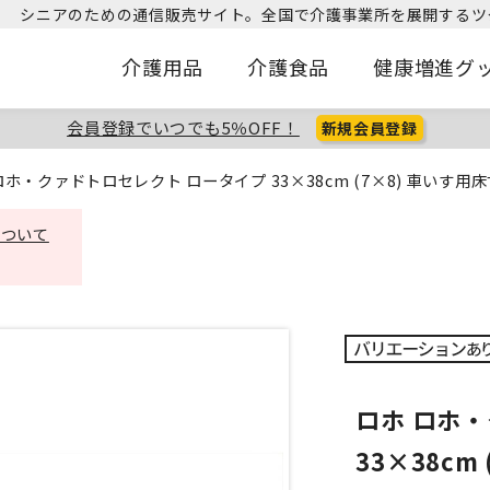
シニアのための通信販売サイト。
全国で介護事業所を展開するツ
介護用品
介護食品
健康増進グ
会員登録でいつでも5％OFF！
新規会員登録
ロホ・クァドトロセレクト ロータイプ 33×38cm (7×8) 車いす
について
ロホ ロホ
33×38c