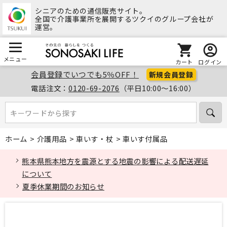
シニアのための通信販売サイト。
全国で介護事業所を展開するツクイのグループ会社が
運営。
メニュー
カート
ログイン
会員登録でいつでも5％OFF！
新規会員登録
電話注文：
0120-69-2076
（平日10:00～16:00）
キーワードから探す
キーワードから探す
ホーム
>
介護用品
>
車いす・杖
>
車いす付属品
熊本県熊本地方を震源とする地震の影響による配送遅延
について
夏季休業期間のお知らせ