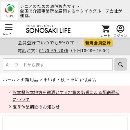
シニアのための通信販売サイト。
全国で介護事業所を展開するツクイのグループ会社が
運営。
メニュー
カート
ログイン
会員登録でいつでも5％OFF！
新規会員登録
電話注文：
0120-69-2076
（平日10:00～16:00）
キーワードから探す
キーワードから探す
ホーム
>
介護用品
>
車いす・杖
>
車いす付属品
熊本県熊本地方を震源とする地震の影響による配送遅延
について
夏季休業期間のお知らせ