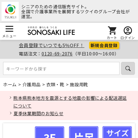
シニアのための通信販売サイト。
全国で介護事業所を展開するツクイのグループ会社が
運営。
メニュー
カート
ログイン
会員登録でいつでも5％OFF！
新規会員登録
電話注文：
0120-69-2076
（平日10:00～16:00）
キーワードから探す
キーワードから探す
ホーム
>
介護用品
>
衣類・靴
>
施設用靴
熊本県熊本地方を震源とする地震の影響による配送遅延
について
夏季休業期間のお知らせ