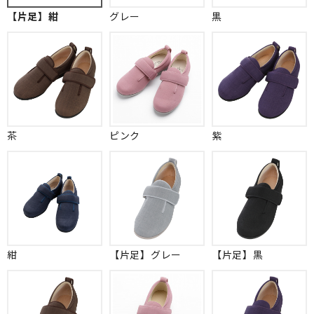
【片足】紺
グレー
黒
茶
ピンク
紫
紺
【片足】グレー
【片足】黒