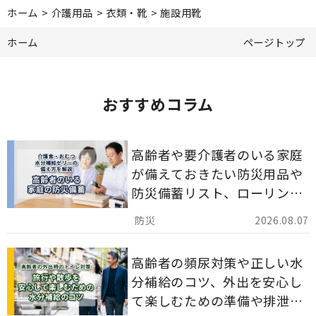
ホーム
>
介護用品
>
衣類・靴
>
施設用靴
ホーム
ページトップ
おすすめコラム
高齢者や要介護者のいる家庭
が備えておきたい防災用品や
防災備蓄リスト、ローリング
ストックのポイントについて
2026.08.07
解説します。
高齢者の頻尿対策や正しい水
分補給のコツ、外出を安心し
て楽しむための準備や排泄ケ