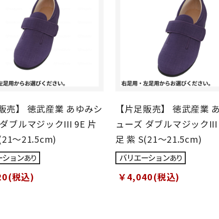
販売】 徳武産業 あゆみシ
【片足販売】 徳武産業 
ダブルマジックIII 9E 片
ューズ ダブルマジックIII 
(21～21.5cm)
足 紫 S(21～21.5cm)
20(税込)
￥4,040(税込)