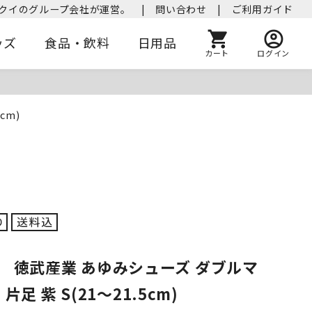
クイのグループ会社が運営。
|
問い合わせ
|
ご利用ガイド
ッズ
食品・飲料
日用品
カート
ログイン
cm)
】 徳武産業 あゆみシューズ ダブルマ
E 片足 紫 S(21～21.5cm)