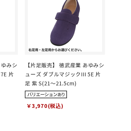
あゆみシ
【片足販売】 徳武産業 あゆみシ
7E 片
ューズ ダブルマジックIII 5E 片
足 紫 S(21～21.5cm)
￥3,970(税込)