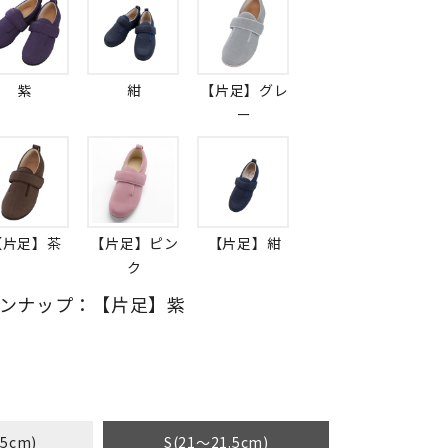
紫
紺
【片足】グレ
ー
【片足】茶
【片足】ピン
【片足】紺
ク
ンナップ：【片足】紫
.5cm)
S(21～21.5cm)