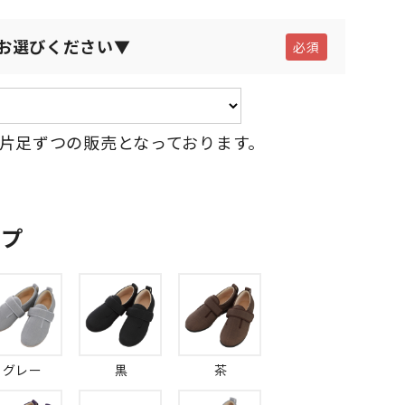
お選びください▼
片足ずつの販売となっております。
ップ
グレー
黒
茶