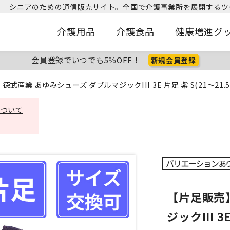
シニアのための通信販売サイト。
全国で介護事業所を展開するツ
介護用品
介護食品
健康増進グ
会員登録でいつでも5％OFF！
新規会員登録
徳武産業 あゆみシューズ ダブルマジックIII 3E 片足 紫 S(21～21.5
について
【片足販売
ジックIII 3