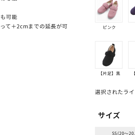
整も可能
って＋2cmまでの延長が可
ピンク
用
）
【片足】黒
選択されたライ
サイズ
SS(20～20