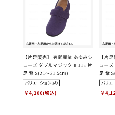
【片足販売】 徳武産業 あゆみシ
【片足
ューズ ダブルマジックIII 11E 片
ューズ 
足 紫 S(21～21.5cm)
足 紫 S
￥4,200(税込)
￥4,1