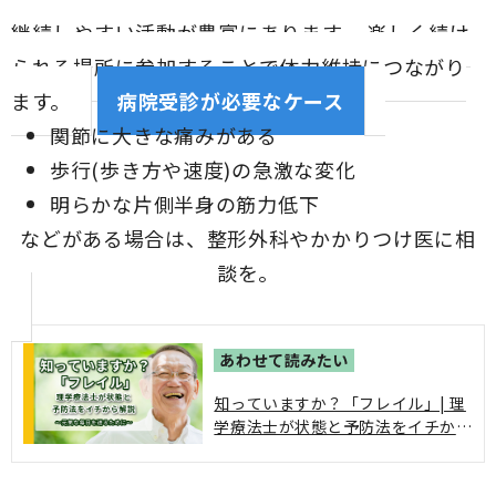
継続しやすい活動が豊富にあります。 楽しく続け
られる場所に参加することで体力維持につながり
ます。
病院受診が必要なケース
関節に大きな痛みがある
歩行(歩き方や速度)の急激な変化
明らかな片側半身の筋力低下
などがある場合は、整形外科やかかりつけ医に相
談を。
知っていますか？「フレイル」| 理
学療法士が状態と予防法をイチから
解説。フレイルは要介護状態の前段
階と考えられており、進行すると日
常生活の質が低下し、介護が必要な