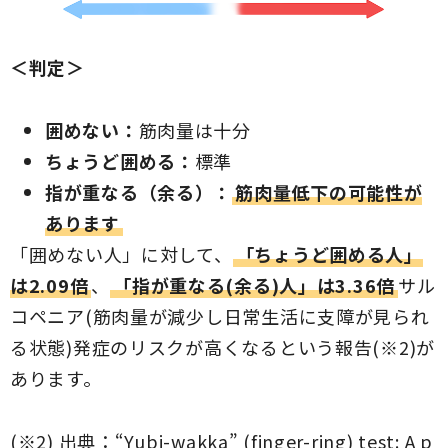
＜判定＞
囲めない：
筋肉量は十分
ちょうど囲める：
標準
指が重なる（余る）：
筋肉量低下の可能性が
あります
「囲めない人」に対して、
「ちょうど囲める人」
は2.09倍
、
「指が重なる(余る)人」は3.36倍
サル
コペニア(筋肉量が減少し日常生活に支障が見られ
る状態)発症のリスクが高くなるという報告(※2)が
あります。
(※2) 出典：
“Yubi-wakka” (finger-ring) test: A p