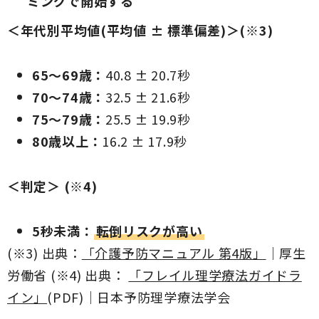
ミングで開始する
＜年代別平均値(平均値 ± 標準偏差)＞(※3)
65～69歳：
40.8 ± 20.7秒
70～74歳：
32.5 ± 21.6秒
75～79歳：
25.5 ± 19.9秒
80歳以上：
16.2 ± 17.9秒
＜判定＞ (※4)
5秒未満：
転倒リスクが高い
(※3) 出典：
「介護予防マニュアル 第4版」
｜厚生
労働省 (※4) 出典：
「フレイル理学療法ガイドラ
イン」
(PDF)｜日本予防理学療法学会