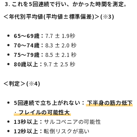
これを5回連続で行い、かかった時間を測定。
＜年代別平均値(平均値±標準偏差)＞(※3)
65～69歳：
7.7 ± 1.9秒
70～74歳：
8.3 ± 2.0 秒
75～79歳：
8.5 ± 2.1 秒
80歳以上：
9.7 ± 2.5 秒
＜判定＞(※4)
5回連続で立ち上がれない：
下半身の筋力低下
· フレイルの可能性大
13秒以上：
サルコペニアの可能性
12秒以上：
転倒リスクが高い