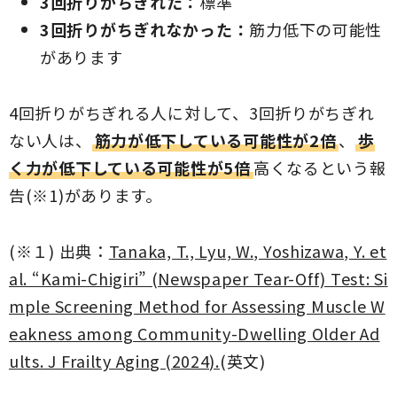
3回折りがちぎれた：
標準
3回折りがちぎれなかった：
筋力低下の可能性
があります
4回折りがちぎれる人に対して、3回折りがちぎれ
ない人は、
筋力が低下している可能性が2倍
、
歩
く力が低下している可能性が5倍
高くなるという報
告(※1)があります。
(※１) 出典：
Tanaka, T., Lyu, W., Yoshizawa, Y. et
al. “Kami-Chigiri” (Newspaper Tear-Off) Test: Si
mple Screening Method for Assessing Muscle W
eakness among Community-Dwelling Older Ad
ults. J Frailty Aging (2024).
(英文)