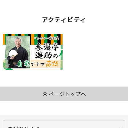
アクティビティ
keyboard_double_arrow_up
ページトップへ