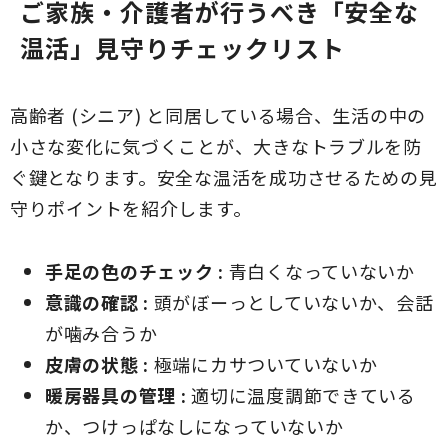
があります。特に、ヒートショック
ご家族・介護者が行うべき「安全な
は、失神や不整脈、重篤な場合には
温活」見守りチェックリスト
心筋梗塞や脳卒中を引き起こす可能
性があり、命に関わる危険ありま
す。冬場に血圧が上昇する主な理由
は、寒さから体温を逃がさないよう
高齢者 (シニア) と同居している場合、生活の中の
にするための体の生理反応にありま
小さな変化に気づくことが、大きなトラブルを防
す。寒さを感じると、体は熱を保持
するために血管を収縮させます。血
ぐ鍵となります。安全な温活を成功させるための見
管が狭くなると、血液が流れにくく
守りポイントを紹介します。
なるため、心臓は血液を送り出すた
めにより大きな力が必要となり、そ
の結果、血圧が上昇してしまうので
手足の色のチェック :
青白くなっていないか
す。こうした血圧変化は誰にでも起
こる可能性があり、特に高齢者 (シ
意識の確認 :
頭がぼーっとしていないか、会話
ニア) の場合はそのリスクが高まり
が噛み合うか
ます。一方で、ヒートショックや血
圧急変は、日々の生活環境を整える
皮膚の状態 :
極端にカサついていないか
ことで未然に防ぐことが可能です。
暖房器具の管理 :
適切に温度調節できている
このコラムでは、血圧サージやヒー
トショックの危険性、家庭で簡単に
か、つけっぱなしになっていないか
できる寒暖差リスクの具体的な予防