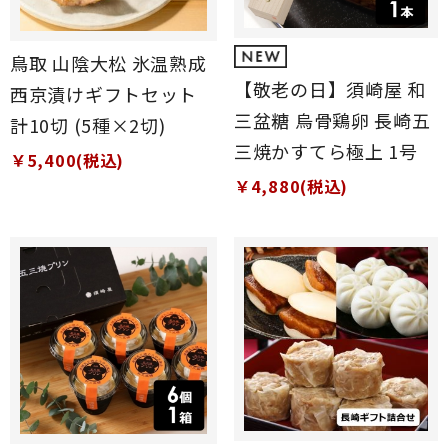
鳥取 山陰大松 氷温熟成
【敬老の日】須崎屋 和
西京漬けギフトセット
三盆糖 烏骨鶏卵 長崎五
計10切 (5種×2切)
三焼かすてら極上 1号
￥5,400(税込)
￥4,880(税込)