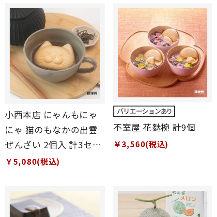
小西本店 にゃんもにゃ
不室屋 花麩椀 計9個
にゃ 猫のもなかの出雲
ぜんざい 2個入 計3セッ
￥3,560(税込)
ト
￥5,080(税込)