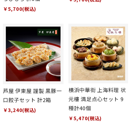
￥5,700(税込)
横浜中華街 上海料理 状
芦屋 伊東屋 謹製 黒豚一
元樓 満足点心セット 9
口餃子セット 計2箱
種計40個
￥3,240(税込)
￥5,470(税込)