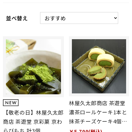
並べ替え
林屋久太郎商店 茶遊堂
濃茶ロールケーキ1本と
【敬老の日】林屋久太郎
抹茶チーズケーキ4個セ
商店 茶遊堂 京彩菓 京わ
ット
らびもち 計3個
￥5,700(税込)