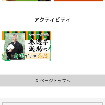
アクティビティ
keyboard_double_arrow_up
ページトップへ