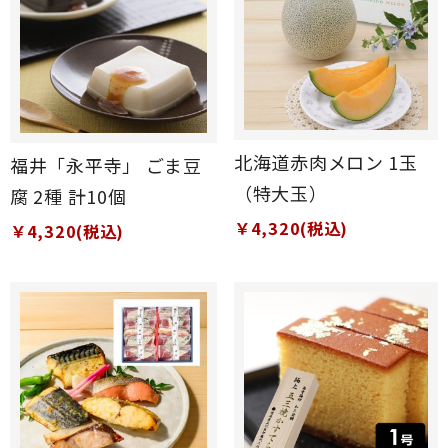
北海道赤肉メロン 1玉
福井「永平寺」 ごま豆
（特大玉）
腐 2種 計10個
￥4,320(税込)
￥4,320(税込)