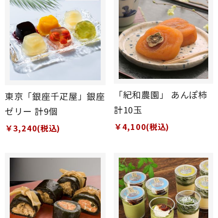
「紀和農園」 あんぽ柿
東京「銀座千疋屋」銀座
計10玉
ゼリー 計9個
￥4,100(税込)
￥3,240(税込)