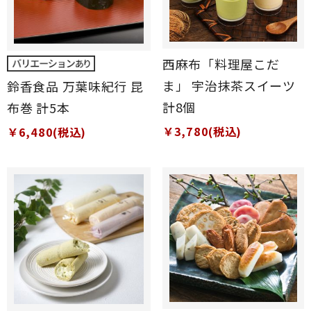
西麻布「料理屋こだ
ま」 宇治抹茶スイーツ
鈴香食品 万葉味紀行 昆
計8個
布巻 計5本
￥3,780(税込)
￥6,480(税込)