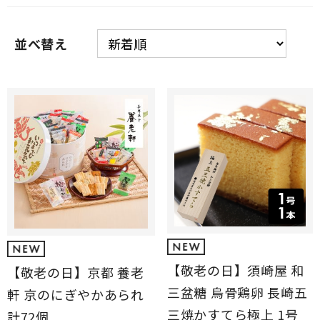
並べ替え
【敬老の日】須崎屋 和
【敬老の日】京都 養老
三盆糖 烏骨鶏卵 長崎五
軒 京のにぎやかあられ
三焼かすてら極上 1号
計72個