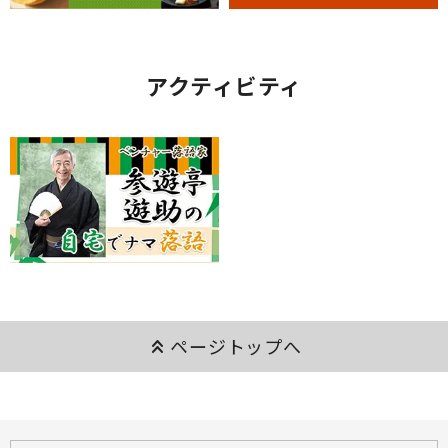
アクティビティ
keyboard_double_arrow_up
ページトップへ