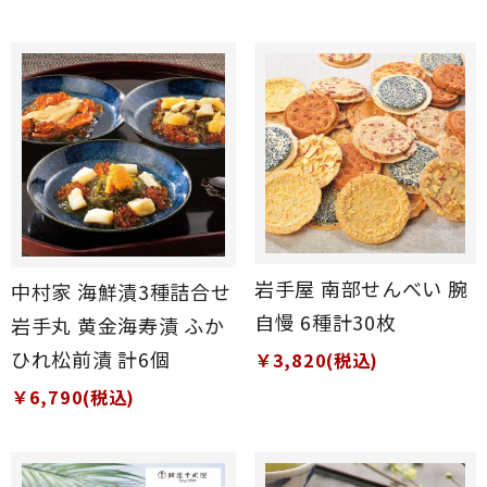
岩手屋 南部せんべい 腕
中村家 海鮮漬3種詰合せ
自慢 6種計30枚
岩手丸 黄金海寿漬 ふか
ひれ松前漬 計6個
￥3,820(税込)
￥6,790(税込)