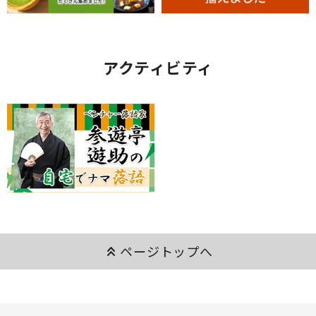
アクティビティ
keyboard_double_arrow_up
ページトップへ