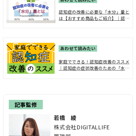
認知症の改善に必要な「水分」量と
は【おすすめ商品もご紹介】｜認知
症高齢者にとって一番大切な「水
分」について解説します。
家庭でできる！認知症改善のススメ
｜認知症の症状改善のための「水
分・食事・運動・排便」の4つのケ
アをシリーズにして、介護をする方
へ役立つ情報満載でお届けしていま
す。
記事監修
若橋 綾
株式会社DIGITALLIFE