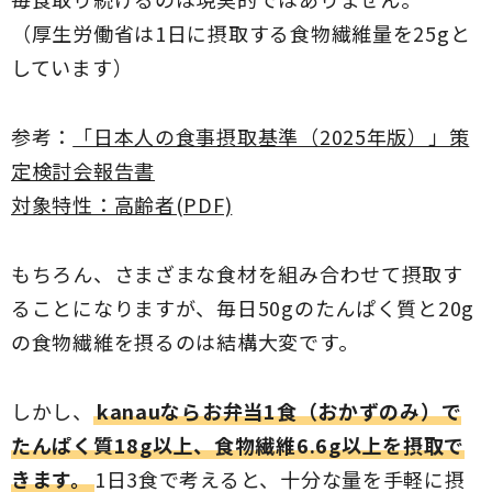
（厚生労働省は1日に摂取する食物繊維量を25gと
しています）
参考：
「日本人の食事摂取基準（2025年版）」策
定検討会報告書
対象特性：高齢者(PDF)
もちろん、さまざまな食材を組み合わせて摂取す
ることになりますが、毎日50gのたんぱく質と20g
の食物繊維を摂るのは結構大変です。
しかし、
kanauならお弁当1食（おかずのみ）で
たんぱく質18g以上、食物繊維6.6g以上を摂取で
きます。
1日3食で考えると、十分な量を手軽に摂