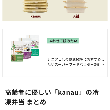
シニア世代の健康維持におすすめし
たいスーパーフードパウダー3種 シ
ニアの方が毎日摂取しやすい、パウ
ダー状のスーパーフード。料理を簡
単に済ませることが増えてきた方で
も、パウダー状であればお味噌汁や
高齢者に優しい「kanau」の冷
飲み物に混ぜるだけで簡単に摂取で
きるので、毎日の栄養補助におすす
凍弁当 まとめ
めです。