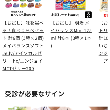
【お試し】味を選べ
【お試し】 明治 メ
【お
る！食べくらべセッ
イバランスMini 125
トリ
ト 計6個 (3種×2個)
ml 計8本 (8種×1本
計10
メイバランスソフト
)
いち
Jelly/アイソカルゼ
ンジ
リー hc/エンジョイ
ープ
MCTゼリー200
受診が必要なサイン