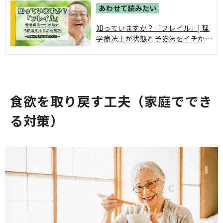
知っていますか？「フレイル」| 理
学療法士が状態と予防法をイチから
解説。フレイルは要介護状態の前段
階と考えられており、進行すると日
常生活の質が低下し、介護が必要な
状態に近づくリスクが高まります。
しかし、フレイルは早めの対策や適
食欲を取り戻す工夫（家庭ででき
切な生活習慣の改善によって予防可
能です。
る対策）