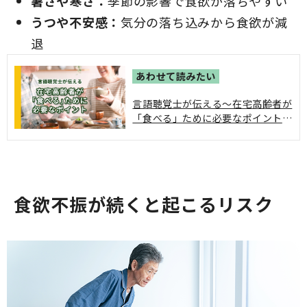
暑さや寒さ：
季節の影響で食欲が落ちやすい
うつや不安感：
気分の落ち込みから食欲が減
退
言語聴覚士が伝える～在宅高齢者が
「食べる」ために必要なポイント｜
誤嚥性肺炎や窒息を予防するための
方法は、インターネットや動画、メ
ディアで紹介される機会が多くなり
ましたので、ここでは視点を変え
て、そもそも「食べる」ために必要
食欲不振が続くと起こるリスク
なことを中心に「食べる」ことを紹
介していきます。