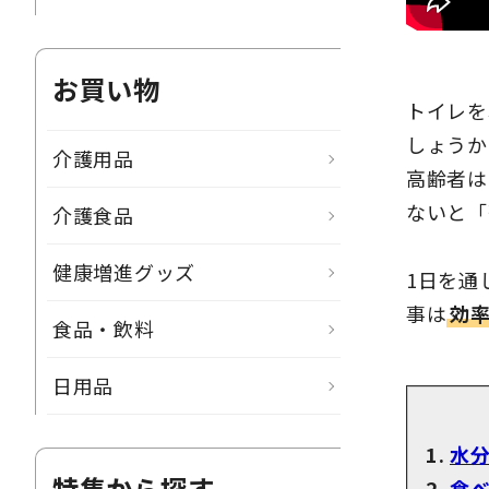
お買い物
トイレを
しょうか
介護用品
高齢者は
ないと「
介護食品
健康増進グッズ
1日を通
事は
効
食品・飲料
日用品
水
特集から探す
食