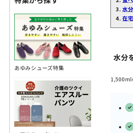
水
在
水分
あゆみシューズ特集
1,50