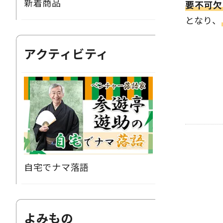
新着商品
要不可欠
となり、
アクティビティ
自宅でナマ落語
よみもの