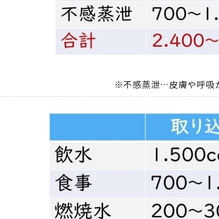
※不感蒸泄…皮膚や呼吸